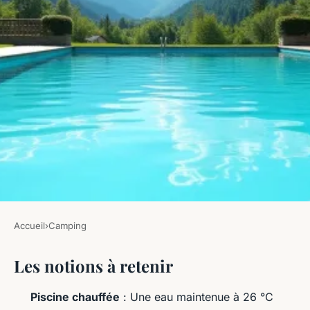
Accueil
›
Camping
CAMPING
Les notions à retenir
Profitez d'un camping en
Vercors avec piscine chauffée
Piscine chauffée
: Une eau maintenue à 26 °C