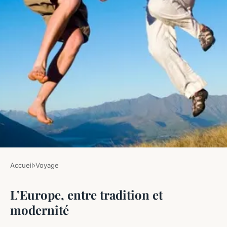
Accueil
›
Voyage
VOYAGE
L’Europe, entre tradition et
Les meilleures destinations
modernité
pour 2024