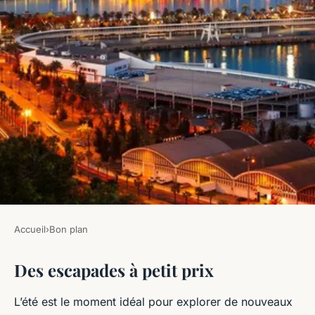
Accueil
›
Bon plan
BON PLAN
Des escapades à petit prix
Les meilleurs bons plans de
l'été
L’été est le moment idéal pour explorer de nouveaux