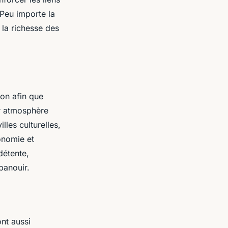
Peu importe la
 la richesse des
on afin que
ur atmosphère
lles culturelles,
onomie et
détente,
panouir.
nt aussi