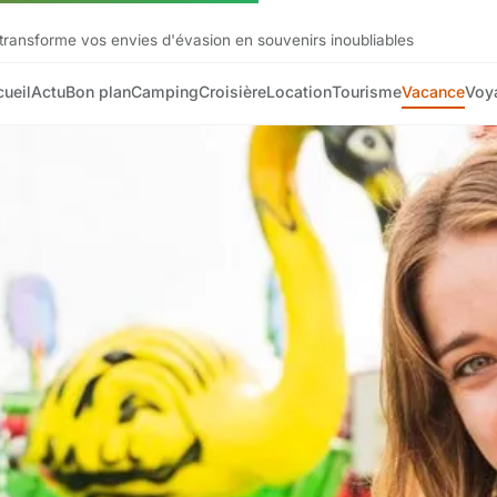
 transforme vos envies d'évasion en souvenirs inoubliables
ueil
Actu
Bon plan
Camping
Croisière
Location
Tourisme
Vacance
Voy