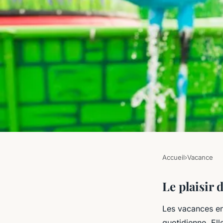
Accueil
›
Vacance
VACANCE
Vacances en famille
Le plaisir
Les vacances en
Laura
•
20 juin 2024
•
2 min de lecture
quotidienne. Ell