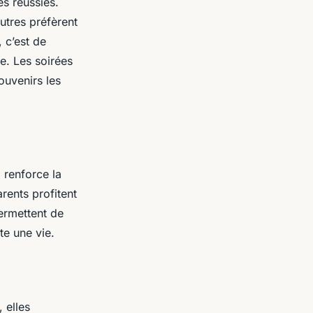
s réussies.
autres préfèrent
 c’est de
ée. Les soirées
ouvenirs les
 renforce la
arents profitent
permettent de
e une vie.
 elles