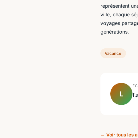
représentent une
ville, chaque sé
voyages partagés
générations.
Vacance
EC
L
L
← Voir tous les 