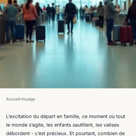
Accueil
›
Voyage
VOYAGE
Comment réserver un parking
L’excitation du départ en famille, ce moment où tout
le monde s’agite, les enfants sautillent, les valises
à l'aéroport Lyon Saint
débordent - c’est précieux. Et pourtant, combien de