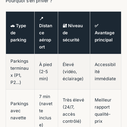
Pourquoi s’en priver ?
📍
🚗 Type
Distan
🔐 Niveau
✅
de
ce
de
Avantage
parking
aérop
sécurité
principal
ort
Parkings
À pied
Élevé
Accessibil
terminau
(2-5
(vidéo,
ité
x (P1,
min)
éclairage)
immédiate
P2…)
7 min
Très élevé
Meilleur
Parkings
(navet
(24/7,
rapport
avec
te
accès
qualité-
navette
inclus
contrôlé)
prix
e)