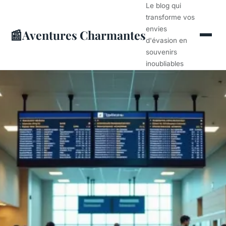
Le blog qui
transforme vos
envies
📰
Aventures Charmantes
d'évasion en
souvenirs
inoubliables