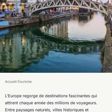
Accueil
›
Tourisme
TOURISME
Les sites incontournables en
L’Europe regorge de destinations fascinantes qui
attirent chaque année des millions de voyageurs.
Europe
Entre paysages naturels, villes historiques et