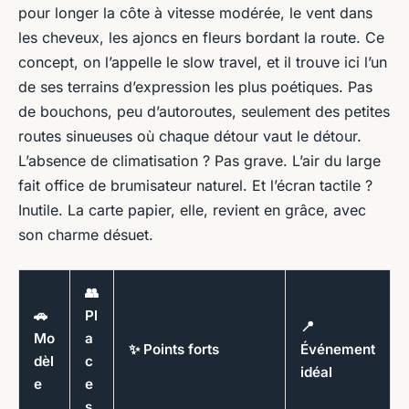
pour longer la côte à vitesse modérée, le vent dans
les cheveux, les ajoncs en fleurs bordant la route. Ce
concept, on l’appelle le
slow travel
, et il trouve ici l’un
de ses terrains d’expression les plus poétiques. Pas
de bouchons, peu d’autoroutes, seulement des petites
routes sinueuses où chaque détour vaut le détour.
L’absence de climatisation ? Pas grave. L’air du large
fait office de brumisateur naturel. Et l’écran tactile ?
Inutile. La carte papier, elle, revient en grâce, avec
son charme désuet.
👥
🚗
Pl
📍
Mo
a
✨ Points forts
Événement
dèl
c
idéal
e
e
s