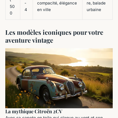
-
compacité, élégance
re, balade
50
4
en ville
urbaine
0
Les modèles iconiques pour votre
aventure vintage
La mythique Citroën 2CV
Avec sa capote en toile qui claque au vent et son