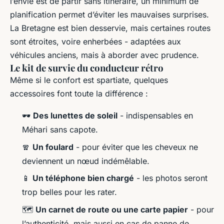
l’envie est de partir sans itinéraire, un minimum de
planification permet d’éviter les mauvaises surprises.
La Bretagne est bien desservie, mais certaines routes
sont étroites, voire enherbées - adaptées aux
véhicules anciens, mais à aborder avec prudence.
Le kit de survie du conducteur rétro
Même si le confort est spartiate, quelques
accessoires font toute la différence :
🕶️
Des lunettes de soleil
- indispensables en
Méhari sans capote.
🧣
Un foulard
- pour éviter que les cheveux ne
deviennent un nœud indémêlable.
📱
Un téléphone bien chargé
- les photos seront
trop belles pour les rater.
🗺️
Un carnet de route ou une carte papier
- pour
l’authenticité, mais aussi en cas de panne de