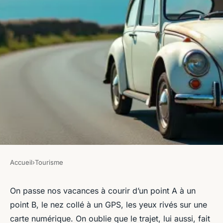
Accueil
›
Tourisme
TOURISME
Vivez l'expérience de la
On passe nos vacances à courir d’un point A à un
point B, le nez collé à un GPS, les yeux rivés sur une
location de voiture rétro en
carte numérique. On oublie que le trajet, lui aussi, fait