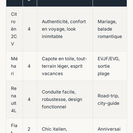
Cit
ro
Authenticité, confort
Mariage,
ën
4
en voyage, look
balade
2C
inimitable
romantique
V
Mé
Capote en toile, tout-
EVJF/EVG,
ha
4
terrain léger, esprit
sortie
ri
vacances
plage
Re
Conduite facile,
na
Road-trip,
4
robustesse, design
ult
city-guide
fonctionnel
4L
Fia
2
Chic italien,
Anniversai
t