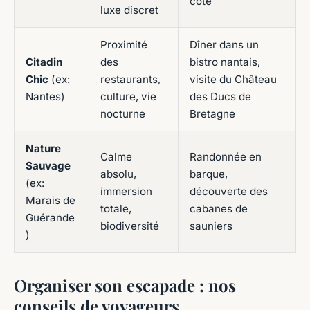
côte
luxe discret
Proximité
Dîner dans un
Citadin
des
bistro nantais,
Chic
(ex:
restaurants,
visite du Château
Nantes)
culture, vie
des Ducs de
nocturne
Bretagne
Nature
Calme
Randonnée en
Sauvage
absolu,
barque,
(ex:
immersion
découverte des
Marais de
totale,
cabanes de
Guérande
biodiversité
sauniers
)
Organiser son escapade : nos
conseils de voyageurs