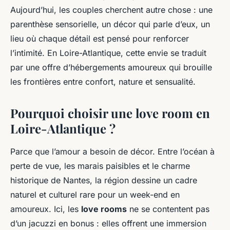
week-end romantique ?
Aujourd’hui, les couples cherchent autre chose : une
parenthèse sensorielle, un décor qui parle d’eux, un
Callista
•
14/05/2026 18:47
•
7 min de lecture
lieu où chaque détail est pensé pour renforcer
l’intimité. En Loire-Atlantique, cette envie se traduit
par une offre d’hébergements amoureux qui brouille
les frontières entre confort, nature et sensualité.
Pourquoi choisir une love room en
Loire-Atlantique ?
Parce que l’amour a besoin de décor. Entre l’océan à
perte de vue, les marais paisibles et le charme
historique de Nantes, la région dessine un cadre
naturel et culturel rare pour un week-end en
amoureux. Ici, les
love rooms
ne se contentent pas
d’un jacuzzi en bonus : elles offrent une immersion