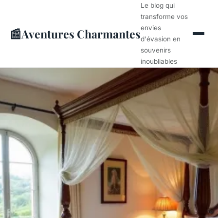
Le blog qui
transforme vos
envies
📰
Aventures Charmantes
d'évasion en
souvenirs
inoubliables