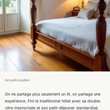
Accueil
›
Location
LOCATION
Où trouver une love room en
On ne partage plus seulement un lit, on partage une
expérience. Fini le traditionnel hôtel avec sa double
Loire Atlantique pour un
vitre insonorisée et son petit-déjeuner standardisé.