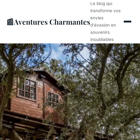
Le blog qui
transforme vos
envies
📰
Aventures Charmantes
d'évasion en
souvenirs
inoubliables