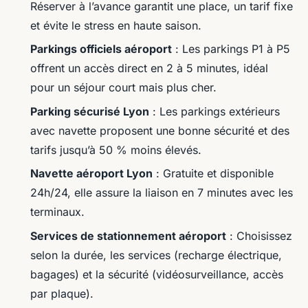
l'aéroport lyon saint exupéry
Réserver à l’avance garantit une place, un tarif fixe
et évite le stress en haute saison.
Adalric
•
29/04/2026 11:02
•
8 min de lecture
Parkings officiels aéroport
: Les parkings P1 à P5
offrent un accès direct en 2 à 5 minutes, idéal
pour un séjour court mais plus cher.
Parking sécurisé Lyon
: Les parkings extérieurs
avec navette proposent une bonne sécurité et des
tarifs jusqu’à 50 % moins élevés.
Navette aéroport Lyon
: Gratuite et disponible
24h/24, elle assure la liaison en 7 minutes avec les
terminaux.
Services de stationnement aéroport
: Choisissez
selon la durée, les services (recharge électrique,
bagages) et la sécurité (vidéosurveillance, accès
par plaque).