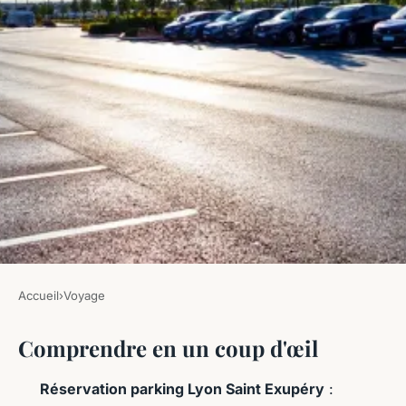
Accueil
›
Voyage
VOYAGE
Comprendre en un coup d'œil
Les meilleures astuces pour
trouver un parking à
Réservation parking Lyon Saint Exupéry
: