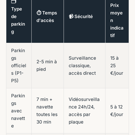
🗂️
Prix
Type
⏱️ Temps
moye
de
📹 Sécurité
d'accès
n
parkin
indica
g
tif
Parkin
gs
Surveillance
15 à
2-5 min à
officiel
classique,
25
pied
s (P1-
accès direct
€/jour
P5)
Parkin
7 min +
Vidéosurveilla
gs
navette
nce 24h/24,
5 à 12
avec
toutes les
accès par
€/jour
navett
30 min
plaque
e